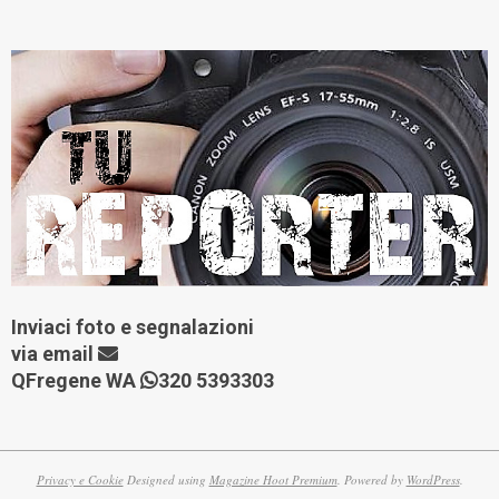
Inviaci foto e segnalazioni
via
email
QFregene WA
320 5393303
Privacy e Cookie
Designed using
Magazine Hoot Premium
. Powered by
WordPress
.