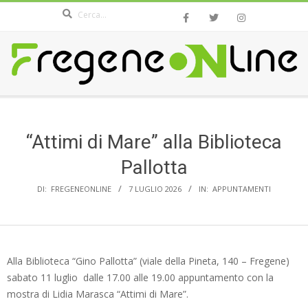
Search
Skip
to
content
FREGENEONLINE.COM
Secondary
Navigation
Menu
“Attimi di Mare” alla Biblioteca
Pallotta
DI:
FREGENEONLINE
7 LUGLIO 2026
IN:
APPUNTAMENTI
Alla Biblioteca “Gino Pallotta” (viale della Pineta, 140 – Fregene)
sabato 11 luglio dalle 17.00 alle 19.00 appuntamento con la
mostra di Lidia Marasca “Attimi di Mare”.