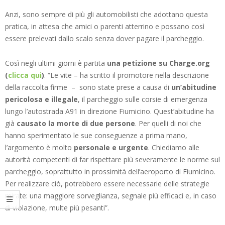
Anzi, sono sempre di più gli automobilisti che adottano questa
pratica, in attesa che amici o parenti atterrino e possano così
essere prelevati dallo scalo senza dover pagare il parcheggio.
Così negli ultimi giorni è partita
una petizione su Charge.org
(
clicca qui
)
. “Le vite – ha scritto il promotore nella descrizione
della raccolta firme – sono state prese a causa di
un’abitudine
pericolosa e illegale
, il parcheggio sulle corsie di emergenza
lungo l’autostrada A91 in direzione Fiumicino. Quest’abitudine ha
già
causato la morte di due persone
. Per quelli di noi che
hanno sperimentato le sue conseguenze a prima mano,
l’argomento è molto
personale e urgente
. Chiediamo alle
autorità competenti di far rispettare più severamente le norme sul
parcheggio, soprattutto in prossimità dell’aeroporto di Fiumicino.
Per realizzare ciò, potrebbero essere necessarie delle strategie
mirate: una maggiore sorveglianza, segnale più efficaci e, in caso
di violazione, multe più pesanti”.