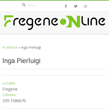
Search
Skip
to
content
FREGENEONLINE.COM
Secondary
Navigation
In Vetrina
»
Inga Pierluigi
Menu
Inga Pierluigi
2016-
Località:
03-
Fregene
22
Cellulare:
339-1586670