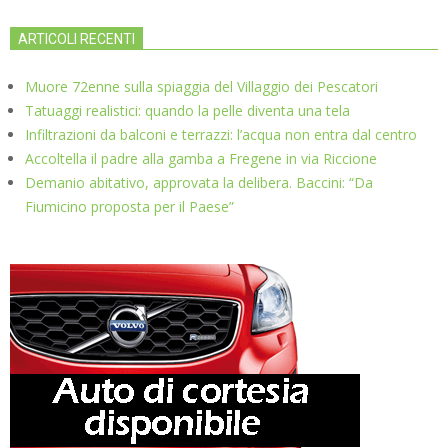
ARTICOLI RECENTI
Muore 72enne sulla spiaggia del Villaggio dei Pescatori
Tatuaggi realistici: quando la pelle diventa una tela
Infiltrazioni da balconi e terrazzi: l’acqua non entra dal centro
Accoltella il padre alla gamba a Fregene in via Riccione
Demanio abitativo, approvata la delibera. Baccini: “Da
Fiumicino proposta per il Paese”