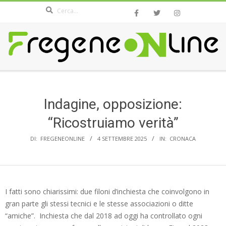
Search
Skip
to
content
FREGENEONLINE.COM
Secondary
Navigation
Menu
Indagine, opposizione:
“Ricostruiamo verità”
DI:
FREGENEONLINE
4 SETTEMBRE 2025
IN:
CRONACA
I fatti sono chiarissimi: due filoni d’inchiesta che coinvolgono in
gran parte gli stessi tecnici e le stesse associazioni o ditte
“amiche”. Inchiesta che dal 2018 ad oggi ha controllato ogni