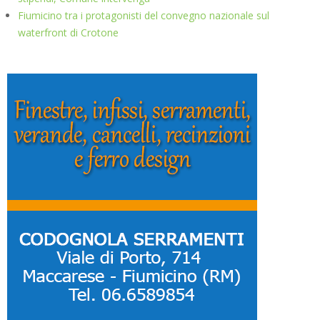
Fiumicino tra i protagonisti del convegno nazionale sul
waterfront di Crotone