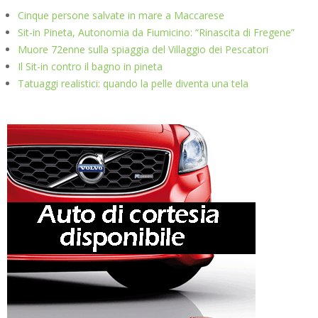
Cinque persone salvate in mare a Maccarese
Sit-in Pineta, Autonomia da Fiumicino: “Rinascita di Fregene”
Muore 72enne sulla spiaggia del Villaggio dei Pescatori
Il Sit-in contro il bagno in pineta
Tatuaggi realistici: quando la pelle diventa una tela