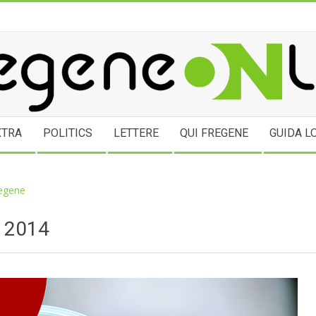
NEONLINE.COM
XTRA
POLITICS
LETTERE
QUI FREGENE
GUIDA L
regene
 2014