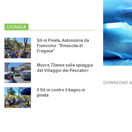
CRONACA
Sit-in Pineta, Autonomia da
Fiumicino: “Rinascita di
Fregene”
Muore 72enne sulla spiaggia
del Villaggio dei Pescatori
2014-
DOWNLOAD A
10-
Il Sit-in contro il bagno in
pineta
18