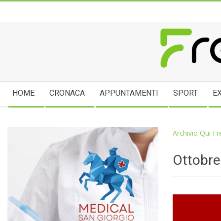
Skip
to
content
FREGE
Secondary
HOME
CRONACA
APPUNTAMENTI
SPORT
E
Navigation
Menu
Archivio Qui F
Ottobre