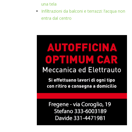
una tela
Infiltrazioni da balconi e terrazzi: l’acqua non
entra dal centro