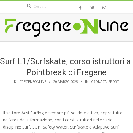
Search
Skip
to
content
FREGENEONLINE.COM
Secondary
Navigation
Menu
Surf L1/Surfskate, corso istruttori al
Pointbreak di Fregene
DI:
FREGENEONLINE
20 MARZO 2025
IN:
CRONACA
,
SPORT
Il settore Acsi Surfing è sempre più solido e attivo, soprattutto
nell’area della formazione, con i corsi Istruttori nelle varie
discipline: Surf, SUP, Safety Water, Surfskate e Adaptive Surf,