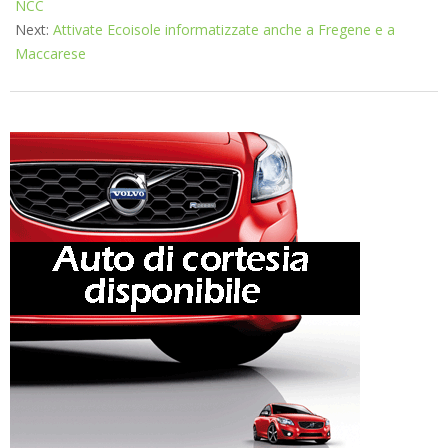
NCC
Next:
Attivate Ecoisole informatizzate anche a Fregene e a
Maccarese