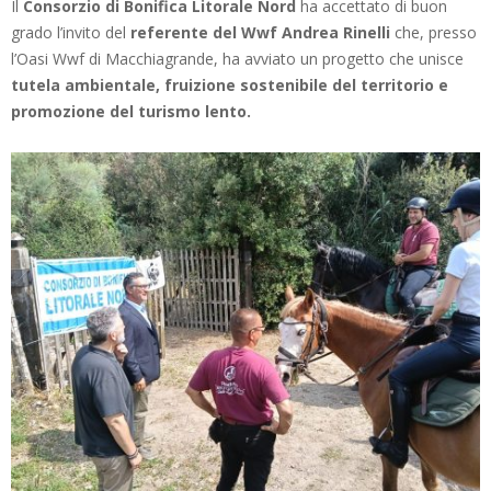
Il
Consorzio di Bonifica Litorale Nord
ha accettato di buon
grado l’invito del
referente del Wwf Andrea Rinelli
che, presso
l’Oasi Wwf di Macchiagrande, ha avviato un progetto che unisce
tutela ambientale, fruizione sostenibile del territorio e
promozione del turismo lento.