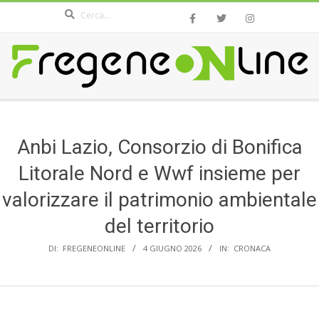
Search
Skip
to
content
FREGENEONLINE.COM
Secondary
Navigation
Menu
Anbi Lazio, Consorzio di Bonifica
Litorale Nord e Wwf insieme per
valorizzare il patrimonio ambientale
del territorio
DI:
FREGENEONLINE
4 GIUGNO 2026
IN:
CRONACA