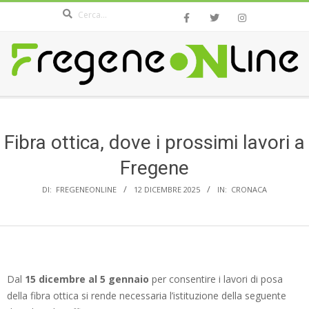
Search
Skip
to
content
FREGENEONLINE.COM
Secondary
Navigation
Menu
Fibra ottica, dove i prossimi lavori a
Fregene
DI:
FREGENEONLINE
12 DICEMBRE 2025
IN:
CRONACA
Dal
15 dicembre al 5 gennaio
per consentire i lavori di posa
della fibra ottica si rende necessaria l’istituzione della seguente