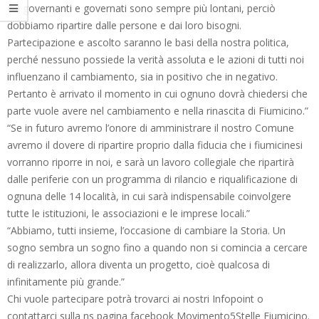
cui governanti e governati sono sempre più lontani, perciò
dobbiamo ripartire dalle persone e dai loro bisogni.
Partecipazione e ascolto saranno le basi della nostra politica,
perché nessuno possiede la verità assoluta e le azioni di tutti noi
influenzano il cambiamento, sia in positivo che in negativo.
Pertanto è arrivato il momento in cui ognuno dovrà chiedersi che
parte vuole avere nel cambiamento e nella rinascita di Fiumicino.”
“Se in futuro avremo l’onore di amministrare il nostro Comune
avremo il dovere di ripartire proprio dalla fiducia che i fiumicinesi
vorranno riporre in noi, e sarà un lavoro collegiale che ripartirà
dalle periferie con un programma di rilancio e riqualificazione di
ognuna delle 14 località, in cui sarà indispensabile coinvolgere
tutte le istituzioni, le associazioni e le imprese locali.”
“Abbiamo, tutti insieme, l’occasione di cambiare la Storia. Un
sogno sembra un sogno fino a quando non si comincia a cercare
di realizzarlo, allora diventa un progetto, cioè qualcosa di
infinitamente più grande.”
Chi vuole partecipare potrà trovarci ai nostri Infopoint o
contattarci sulla ns pagina facebook Movimento5Stelle Fiumicino.