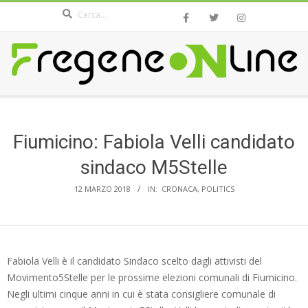
Search
Skip
to
content
FREGENEONLINE.COM
Secondary
Navigation
Menu
Fiumicino: Fabiola Velli candidato
sindaco M5Stelle
12 MARZO 2018
IN:
CRONACA
,
POLITICS
Fabiola Velli è il candidato Sindaco scelto dagli attivisti del
Movimento5Stelle per le prossime elezioni comunali di Fiumicino.
Negli ultimi cinque anni in cui è stata consigliere comunale di