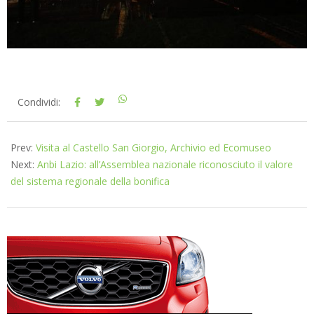
2026-
Condividi:
07-
03
Prev:
Visita al Castello San Giorgio, Archivio ed Ecomuseo
Next:
Anbi Lazio: all’Assemblea nazionale riconosciuto il valore
del sistema regionale della bonifica