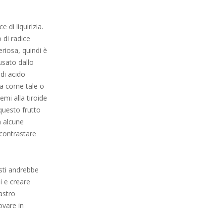
di liquirizia.
 di radice
eriosa, quindi è
ausato dallo
 di acido
ta come tale o
mi alla tiroide
questo frutto
a alcune
 contrastare
asti andrebbe
i e creare
astro
ovare in