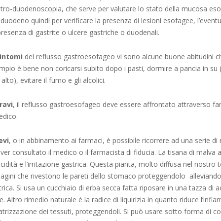
stro-duodenoscopia, che serve per valutare lo stato della mucosa es
l duodeno quindi per verificare la presenza di lesioni esofagee, l’event
presenza di gastrite o ulcere gastriche o duodenali.
sintomi
del reflusso gastroesofageo vi sono alcune buone abitudini 
mpio è bene non coricarsi subito dopo i pasti, dormire a pancia in su
lto), evitare il fumo e gli alcolici.
ravi
, il reflusso gastroesofageo deve essere affrontato attraverso far
edico.
evi
, o in abbinamento ai farmaci, è possibile ricorrere ad una serie di 
r consultato il medico o il farmacista di fiducia. La tisana di malva
acidità e l’irritazione gastrica. Questa pianta, molto diffusa nel nostro t
lagini che rivestono le pareti dello stomaco proteggendolo alleviando 
strica. Si usa un cucchiaio di erba secca fatta riposare in una tazza di 
eve. Altro rimedio naturale è la radice di liquirizia in quanto riduce l’in
catrizzazione dei tessuti, proteggendoli. Si può usare sotto forma di 