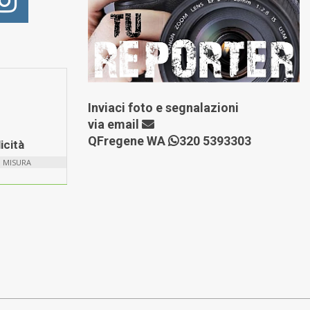
Inviaci foto e segnalazioni
via
email
QFregene WA
320 5393303
icità
U MISURA