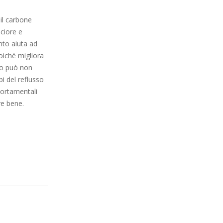
 il carbone
uciore e
anto aiuta ad
poiché migliora
sso può non
i del reflusso
ortamentali
e bene.