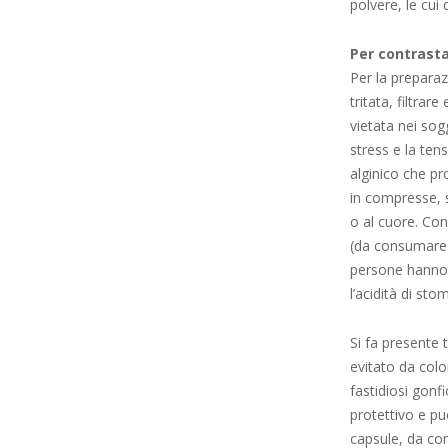
polvere, le cui
Per contrasta
Per la preparaz
tritata, filtrar
vietata nei sogg
stress e la ten
alginico che p
in compresse, s
o al cuore. Con
(da consumare 
persone hanno d
l’acidità di st
Si fa presente 
evitato da colo
fastidiosi gonf
protettivo e pu
capsule, da co