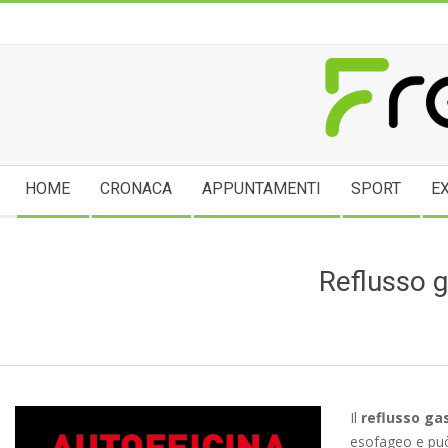
Skip
to
content
FREGE
Secondary
HOME
CRONACA
APPUNTAMENTI
SPORT
E
Navigation
Menu
Reflusso g
Il
reflusso g
esofageo e può