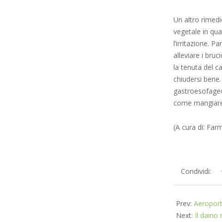
Un altro rimedi
vegetale in qua
l’irritazione. 
alleviare i bruc
la tenuta del c
chiudersi bene.
gastroesofageo
come mangiare 
(A cura di: Fa
2025-
Condividi:
02-
10
Prev:
Aeroport
Next:
Il daino