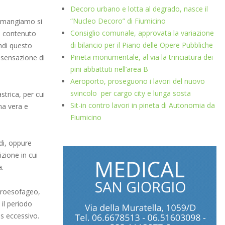
Decoro urbano e lotta al degrado, nasce il
“Nucleo Decoro” di Fiumicino
o mangiamo si
Consiglio comunale, approvata la variazione
el contenuto
di bilancio per il Piano delle Opere Pubbliche
indi questo
Pineta monumentale, al via la trinciatura dei
 sensazione di
pini abbattuti nell’area B
Aeroporto, proseguono i lavori del nuovo
svincolo per cargo city e lunga sosta
trica, per cui
Sit-in contro lavori in pineta di Autonomia da
una vera e
Fiumicino
di, oppure
zione in cui
a.
troesofageo,
 il periodo
ss eccessivo.