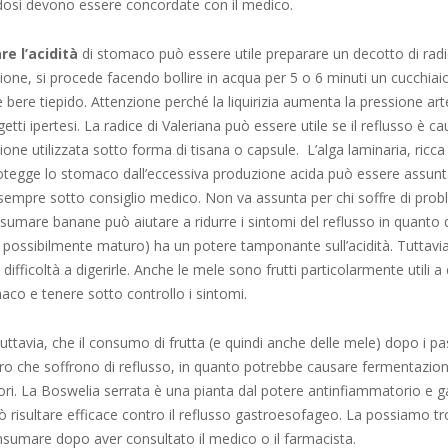
 dosi devono essere concordate con il medico.
re l’acidità
di stomaco può essere utile preparare un decotto di radice 
ione, si procede facendo bollire in acqua per 5 o 6 minuti un cucchiaio
e e bere tiepido. Attenzione perché la liquirizia aumenta la pressione art
etti ipertesi. La radice di Valeriana può essere utile se il reflusso è c
sione utilizzata sotto forma di tisana o capsule. L’alga laminaria, ricca
rotegge lo stomaco dall’eccessiva produzione acida può essere assun
empre sotto consiglio medico. Non va assunta per chi soffre di proble
sumare banane può aiutare a ridurre i sintomi del reflusso in quanto 
possibilmente maturo) ha un potere tamponante sull’acidità. Tuttavi
ifficoltà a digerirle. Anche le mele sono frutti particolarmente utili a
omaco e tenere sotto controllo i sintomi.
tuttavia, che il consumo di frutta (e quindi anche delle mele) dopo i p
ro che soffrono di reflusso, in quanto potrebbe causare fermentazion
iori. La Boswelia serrata è una pianta dal potere antinfiammatorio e g
ò risultare efficace contro il reflusso gastroesofageo. La possiamo tr
nsumare dopo aver consultato il medico o il farmacista.