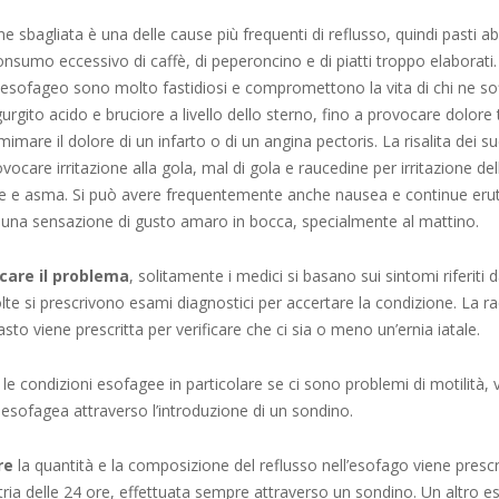
e sbagliata è una delle cause più frequenti di reflusso, quindi pasti a
nsumo eccessivo di caffè, di peperoncino e di piatti troppo elaborati. 
oesofageo sono molto fastidiosi e compromettono la vita di chi ne sof
urgito acido e bruciore a livello dello sterno, fino a provocare dolore
imare il dolore di un infarto o di un angina pectoris. La risalita dei su
ovocare irritazione alla gola, mal di gola e raucedine per irritazione del
 e asma. Si può avere frequentemente anche nausea e continue erutta
una sensazione di gusto amaro in bocca, specialmente al mattino.
care il problema
, solitamente i medici si basano sui sintomi riferiti 
lte si prescrivono esami diagnostici per accertare la condizione. La r
asto viene prescritta per verificare che ci sia o meno un’ernia iatale.
le condizioni esofagee in particolare se ci sono problemi di motilità, 
esofagea attraverso l’introduzione di un sondino.
re
la quantità e la composizione del reflusso nell’esofago viene prescr
ia delle 24 ore, effettuata sempre attraverso un sondino. Un altro e