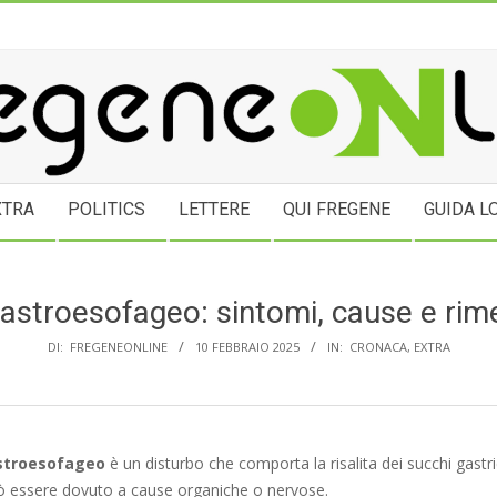
NEONLINE.COM
XTRA
POLITICS
LETTERE
QUI FREGENE
GUIDA L
astroesofageo: sintomi, cause e rime
DI:
FREGENEONLINE
10 FEBBRAIO 2025
IN:
CRONACA
,
EXTRA
astroesofageo
è un disturbo che comporta la risalita dei succhi gastric
 essere dovuto a cause organiche o nervose.