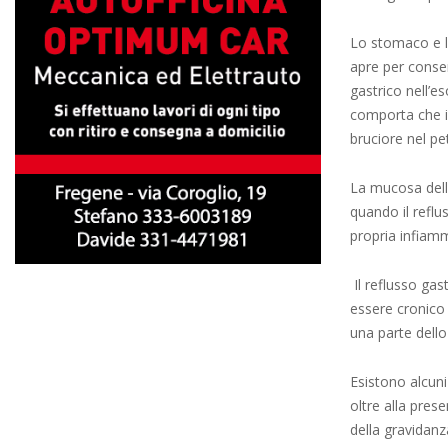
Lo stomaco e l
apre per consen
gastrico nell’e
comporta che il
bruciore nel pe
La mucosa dell’
quando il reflu
propria infiam
Il reflusso gas
essere cronico 
una parte dello
Esistono alcun
oltre alla pres
della gravidanz