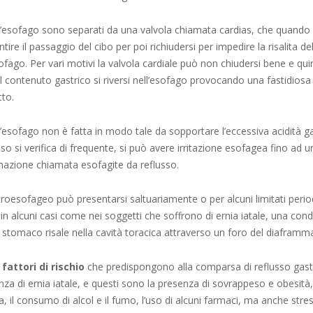
’esofago sono separati da una valvola chiamata cardias, che quand
tire il passaggio del cibo per poi richiudersi per impedire la risalita d
sofago. Per vari motivi la valvola cardiale può non chiudersi bene e qu
 contenuto gastrico si riversi nell’esofago provocando una fastidiosa
tto.
esofago non è fatta in modo tale da sopportare l’eccessiva acidità gas
sso si verifica di frequente, si può avere irritazione esofagea fino ad 
mazione chiamata esofagite da reflusso.
troesofageo può presentarsi saltuariamente o per alcuni limitati perio
in alcuni casi come nei soggetti che soffrono di ernia iatale, una condi
 stomaco risale nella cavità toracica attraverso un foro del diaframm
i
fattori di rischio
che predispongono alla comparsa di reflusso gas
enza di ernia iatale, e questi sono la presenza di sovrappeso e obesità,
a, il consumo di alcol e il fumo, l’uso di alcuni farmaci, ma anche stre