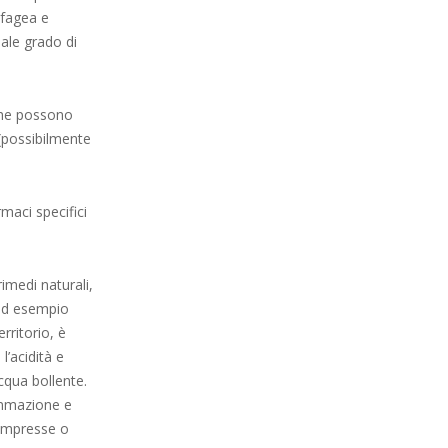
ofagea e
uale grado di
che possono
 (possibilmente
maci specifici
rimedi naturali,
 ad esempio
erritorio, è
l’acidità e
acqua bollente.
fiammazione e
compresse o