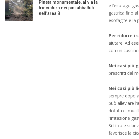
Pineta monumentale, al via la
è l’esofago-ga
trinciatura dei pini abbattuti
gastrica fino a
nell’area B
esofagite e la 
Per ridurre i 
aiutare. Ad ese
con un cuscino a
Nei casi più g
prescritti dal m
Nei casi più li
sempre dopo ave
può alleviare l’
dotata di mucil
l’irritazione ga
Si filtra e si b
favorisce la ci