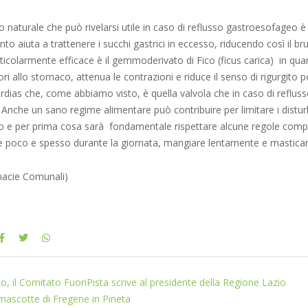
o naturale che può rivelarsi utile in caso di reflusso gastroesofageo è
nto aiuta a trattenere i succhi gastrici in eccesso, riducendo così il br
Particolarmente efficace è il gemmoderivato di Fico (ficus carica) in qu
iori allo stomaco, attenua le contrazioni e riduce il senso di rigurgito 
ardias che, come abbiamo visto, è quella valvola che in caso di reflu
 Anche un sano regime alimentare può contribuire per limitare i disturb
 e per prima cosa sarà fondamentale rispettare alcune regole comp
poco e spesso durante la giornata, mangiare lentamente e masticar
rmacie Comunali)
o, il Comitato FuoriPista scrive al presidente della Regione Lazio
 mascotte di Fregene in Pineta