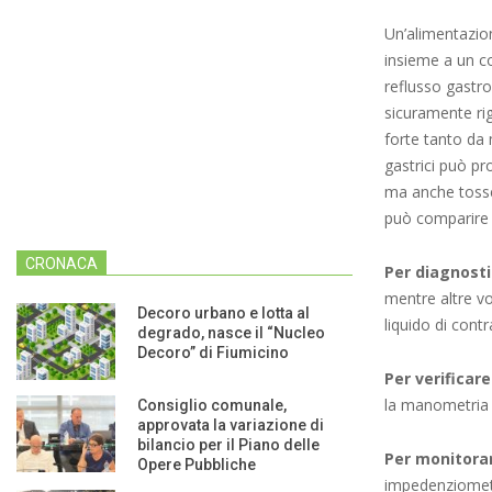
Un’alimentazion
insieme a un co
reflusso gastr
sicuramente rig
forte tanto da m
gastrici può pr
ma anche tosse
può comparire 
CRONACA
Per diagnosti
mentre altre vo
Decoro urbano e lotta al
liquido di contr
degrado, nasce il “Nucleo
Decoro” di Fiumicino
Per verificare
la manometria 
Consiglio comunale,
approvata la variazione di
bilancio per il Piano delle
Per monitora
Opere Pubbliche
impedenziometr