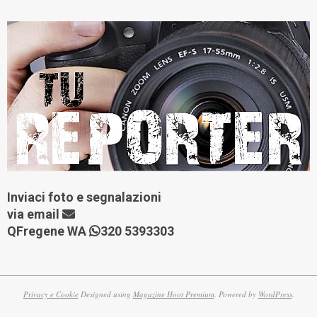
Inviaci foto e segnalazioni
via
email
QFregene WA
320 5393303
Privacy e Cookie
Designed using
Magazine Hoot Premium
. Powered by
WordPress
.