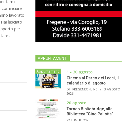
per farmi
 a cominciare
hanno lavorato
 Hai lasciato
apporto per
ttare a
APPUNTAMENTI
Appuntamenti
1 - 30 agosto
Cinema al Parco dei Lecci, il
calendario di agosto
DI:
FREGENEONLINE
3 AGOSTO
2026
20 agosto
Torneo Bibliobridge, alla
Biblioteca “Gino Pallotta”
22 LUGLIO 2026