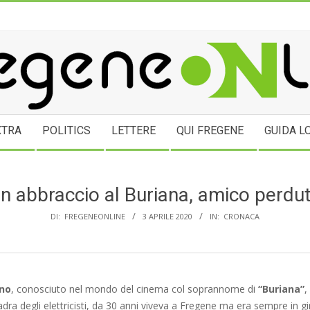
NEONLINE.COM
XTRA
POLITICS
LETTERE
QUI FREGENE
GUIDA L
n abbraccio al Buriana, amico perdu
DI:
FREGENEONLINE
3 APRILE 2020
IN:
CRONACA
ano
, conosciuto nel mondo del cinema col soprannome di
“Buriana”
,
dra degli elettricisti, da 30 anni viveva a Fregene ma era sempre in giro