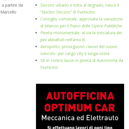
 a partire da
Decoro urbano e lotta al degrado, nasce il
e Marcello
“Nucleo Decoro” di Fiumicino
Consiglio comunale, approvata la variazione
di bilancio per il Piano delle Opere Pubbliche
Pineta monumentale, al via la trinciatura dei
pini abbattuti nell’area B
Aeroporto, proseguono i lavori del nuovo
svincolo per cargo city e lunga sosta
Sit-in contro lavori in pineta di Autonomia da
Fiumicino