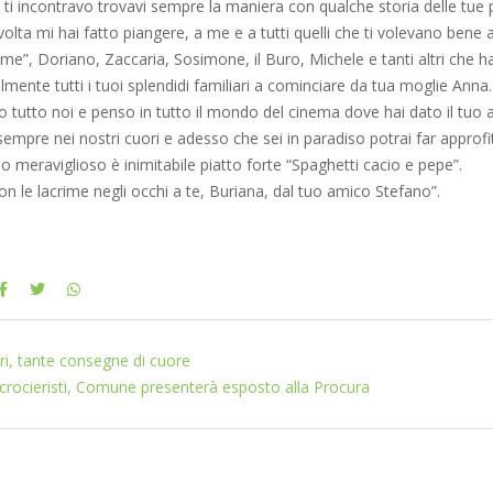
 ti incontravo trovavi sempre la maniera con qualche storia delle tue 
volta mi hai fatto piangere, a me e a tutti quelli che ti volevano bene
e”, Doriano, Zaccaria, Sosimone, il Buro, Michele e tanti altri che 
lmente tutti i tuoi splendidi familiari a cominciare da tua moglie Anna.
 tutto noi e penso in tutto il mondo del cinema dove hai dato il tuo 
 sempre nei nostri cuori e adesso che sei in paradiso potrai far approfi
o meraviglioso è inimitabile piatto forte “Spaghetti cacio e pepe”.
n le lacrime negli occhi a te, Buriana, dal tuo amico Stefano”.
ri, tante consegne di cuore
crocieristi, Comune presenterà esposto alla Procura