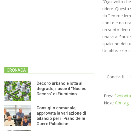
“Ogni volta che
ridere. Questa 
da “lemme lemm
con te e natura
un vuoto dentro
una vita. Sarai
qualcuno del tu
Un abbraccio co
CRONACA
2020-
Condividi:
04-
Decoro urbano e lotta al
degrado, nasce il “Nucleo
03
Decoro” di Fiumicino
Prev:
Svolonta
Next:
Contagi 
Consiglio comunale,
approvata la variazione di
bilancio per il Piano delle
Opere Pubbliche