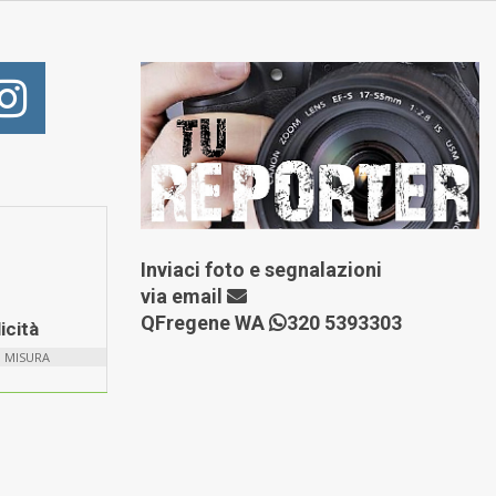
Inviaci foto e segnalazioni
via
email
QFregene WA
320 5393303
icità
U MISURA