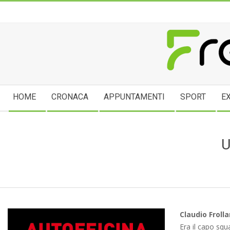
Skip
to
content
FREGE
Secondary
HOME
CRONACA
APPUNTAMENTI
SPORT
E
Navigation
Menu
U
Claudio Froll
Era il capo squa